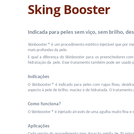
Sking Booster
Indicada para peles sem viço, sem brilho, des
Skinbooster ® é um procedimento estético injetável que por me
mais profundas da pele.
E qual a diferença do Skinbooster para os preenchedores co
hidratação da  pele. Esse tratamento também pode ser usado p
Indicações
O Skinbooster ® é indicado para peles com rugas finas, desid
aspecto à pele de brilho, maciez e de hidratada.
O tratamento p
Como funciona?
O Skinbooster ® é injetado através de uma agulha muito fina e o
Aplicações
Cada sessão do procedimento tem duração média de 30 minutos