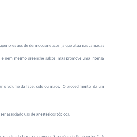
superiores aos de dermocosméticos, já que atua nas camadas 
ão e nem mesmo preenche sulcos, mas promove uma intensa 
tar o volume da face, colo ou mãos.  O procedimento  dá um 
ser associado uso de anestésicos tópicos.
é indicado fazer pelo menos 3 sessões de Skinbooster ®. A 