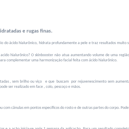
idratadas e rugas finas. 
io do ácido hialurônico, hidrata profundamente a pele e traz resultados muito 
m acido hialurônico? O skinbooster não atua aumentando volume de uma regi
ara complementar uma harmonização facial feita com ácido hialurônico.
ratadas , sem brilho ou viço   e que  buscam  por rejuvenescimento sem aumen
ode ser realizado em face , colo, pescoço e mãos.
u com cânulas em pontos específicos do rosto e de outras partes do corpo. Pode 
 e a ação inicia-se após 1 semana da aplicação. Para um resultado completo, 